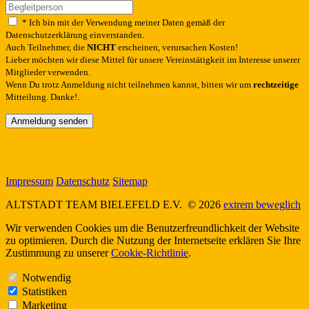
* Ich bin mit der Verwendung meiner Daten gemäß der
Datenschutzerklärung einverstanden.
Auch Teilnehmer, die
NICHT
erscheinen, verursachen Kosten!
Lieber möchten wir diese Mittel für unsere Vereinstätigkeit im Interesse unserer
Mitglieder verwenden.
Wenn Du trotz Anmeldung nicht teilnehmen kannst, bitten wir um
rechtzeitige
Mitteilung. Danke!.
Anmeldung senden
Impressum
Datenschutz
Sitemap
ALTSTADT TEAM BIELEFELD E.V.
© 2026
extrem beweglich
Wir verwenden Cookies um die Benutzerfreundlichkeit der Website
zu optimieren. Durch die Nutzung der Internetseite erklären Sie Ihre
Zustimmung zu unserer
Cookie-Richtlinie
.
Notwendig
Statistiken
Marketing